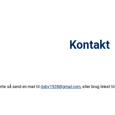
ip to main content
Skip to navigat
Kontakt
erte så send en mail til
dsby1928@gmail.com
, eller brug linket til