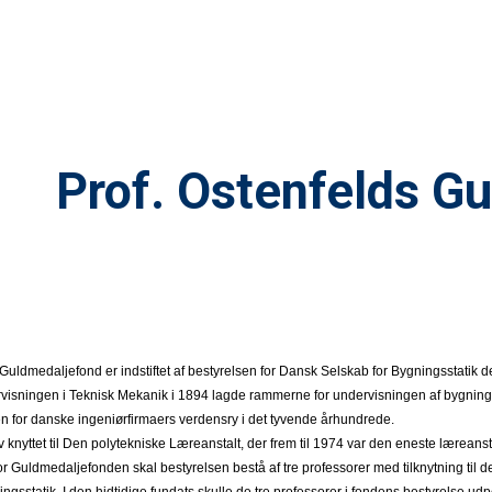
ip to main content
Skip to navigat
Prof. Ostenfelds G
Guldmedaljefond er indstiftet af bestyrelsen for Dansk Selskab for Bygningsstatik d
ervisningen i Teknisk Mekanik i 1894 lagde rammerne for undervisningen af bygnin
n for danske ingeniørfirmaers verdensry i det tyvende århundrede.
knyttet til Den polytekniske Læreanstalt, der frem til 1974 var den eneste lærean
for Guldmedaljefonden skal bestyrelsen bestå af tre professorer med tilknytning til