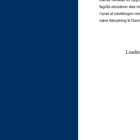
Dansk Selskab for Bygni
fagråd eksisterer ikke m
I lyset af udviklingen 
nære tilknytning til Dan