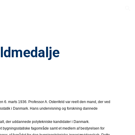
ion
uldmedalje
en 6. marts 1936. Professor A. Ostenfeld var reelt den mand, der ved
gsstatik i Danmark. Hans undervisning og forskning dannede
stalt, der uddannede polytekniske kandidater i Danmark.
 det bygningsstatiske fagområde samt et medlem af bestyrelsen for