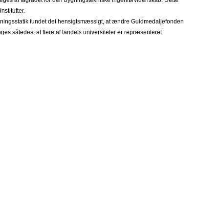
dpeges af fagrådet for den bygningstekniske ingeniørvidenskab. Dette
stitutter.
Bygningsstatik fundet det hensigtsmæssigt, at ændre Guldmedaljefonden
ges således, at flere af landets universiteter er repræsenteret.