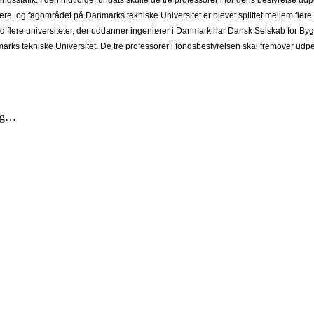
ngsstatik. I den hidtidige fundats skulle de tre professorer i fondens bestyrelse u
ere, og fagområdet på Danmarks tekniske Universitet er blevet splittet mellem flere in
med flere universiteter, der uddanner ingeniører i Danmark har Dansk Selskab for 
marks tekniske Universitet. De tre professorer i fondsbestyrelsen skal fremover udpe